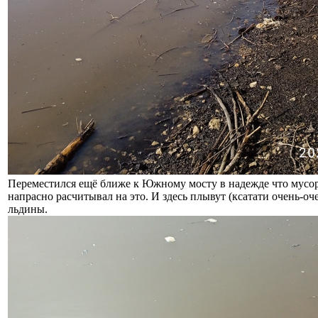
Переместился ещё ближе к Южному мосту в надежде что мусо
напрасно расчитывал на это. И здесь плывут (ксатати очень-оч
льдины.