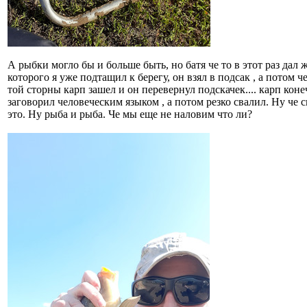
А рыбки могло бы и больше быть, но батя че то в этот раз дал ж
которого я уже подтащил к берегу, он взял в подсак , а потом че
той сторны карп зашел и он перевернул подскачек.... карп конеч
заговорил человеческим языком , а потом резко свалил. Ну че ск
это. Ну рыба и рыба. Че мы еще не наловим что ли?