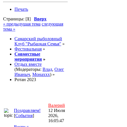
Печать
Страницы: [
1
]
Вверх
« предыдущая тема
следующая
тема »
Самарский рыболовный
Клуб "Рыбацкая Семья"
»
Фестивальная
»
Совместные
мероприятия
»
Отдых вместе
(Модераторы:
Влад
,
Олег
Иваныч
,
Монаххх
) »
Ротан 2023
Валерий
Поздравляем!
12 Июля
[
События
]
2026,
16:05:47
Вести с