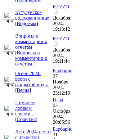
REZZO
Кутулукское
13
водохранилище
Декабря
[
Водоёмы
]
2024,
19:13:12
Вопросы и
REZZO
комментарии к
13
отчётам
Декабря
[
Вопросы и
2024,
комментарии к
19:11:44
отчётам
]
Барбарис
Осень 2024.
27
вести с
Ноября
открытой воды.
2024,
[
Весна
]
23:12:10
Влад
Помянем
03
добрым
Октября
словом...
2024,
[
События
]
20:05:56
Барбарис
Лето 2024. вести
31
с открытой