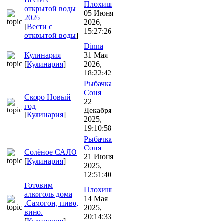
Плохиш
открытой воды
05 Июня
2026
2026,
[
Вести с
15:27:26
открытой воды
]
Dinna
Кулинария
31 Мая
[
Кулинария
]
2026,
18:22:42
Рыбачка
Соня
Скоро Новый
22
год
Декабря
[
Кулинария
]
2025,
19:10:58
Рыбачка
Соня
Солёное САЛО
21 Июня
[
Кулинария
]
2025,
12:51:40
Готовим
Плохиш
алкоголь дома
14 Мая
.Самогон, пиво,
2025,
вино.
20:14:33
[
Кулинария
]