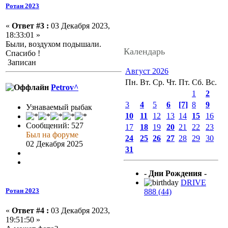
Ротан 2023
«
Ответ #3 :
03 Декабря 2023,
18:33:01 »
Были, воздухом подышали.
Календарь
Спасибо !
Записан
Август 2026
Пн.
Вт.
Ср.
Чт.
Пт.
Сб.
Вс.
Petrov^
1
2
3
4
5
6
[7]
8
9
Узнаваемый рыбак
10
11
12
13
14
15
16
Сообщений: 527
17
18
19
20
21
22
23
Был на форуме
24
25
26
27
28
29
30
02 Декабря 2025
31
- Дни Рождения -
DRIVE
Ротан 2023
888 (44)
«
Ответ #4 :
03 Декабря 2023,
19:51:50 »