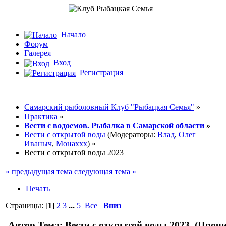
Начало
Форум
Галерея
Вход
Регистрация
Самарский рыболовный Клуб "Рыбацкая Семья"
»
Практика
»
Вести с водоемов. Рыбалка в Самарской области
»
Вести с открытой воды
(Модераторы:
Влад
,
Олег
Иваныч
,
Монаххх
) »
Вести с открытой воды 2023
« предыдущая тема
следующая тема »
Печать
Страницы: [
1
]
2
3
...
5
Все
Вниз
Автор
Тема: Вести с открытой воды 2023 (Прочи