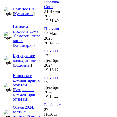
Рыбачка
Соня
Солёное САЛО
21 Июня
[
Кулинария
]
2025,
12:51:40
Готовим
Плохиш
алкоголь дома
14 Мая
.Самогон, пиво,
2025,
вино.
20:14:33
[
Кулинария
]
REZZO
Кутулукское
13
водохранилище
Декабря
[
Водоёмы
]
2024,
19:13:12
Вопросы и
REZZO
комментарии к
13
отчётам
Декабря
[
Вопросы и
2024,
комментарии к
19:11:44
отчётам
]
Барбарис
Осень 2024.
27
вести с
Ноября
открытой воды.