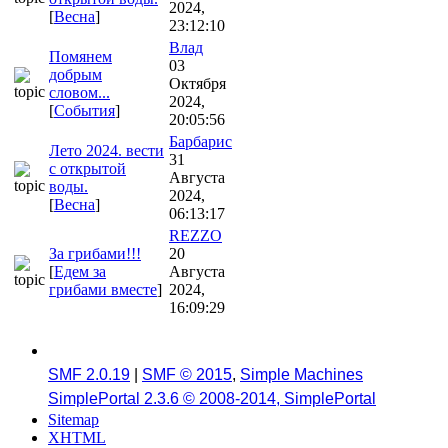
2024,
[
Весна
]
23:12:10
Влад
Помянем
03
добрым
Октября
словом...
2024,
[
События
]
20:05:56
Барбарис
Лето 2024. вести
31
с открытой
Августа
воды.
2024,
[
Весна
]
06:13:17
REZZO
За грибами!!!
20
[
Едем за
Августа
грибами вместе
]
2024,
16:09:29
SMF 2.0.19
|
SMF © 2015
,
Simple Machines
SimplePortal 2.3.6 © 2008-2014, SimplePortal
Sitemap
XHTML