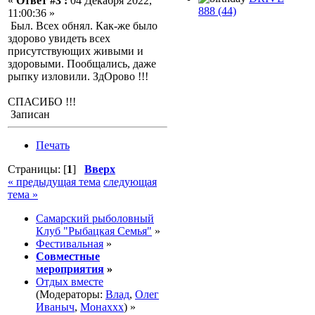
«
Ответ #3 :
04 Декабря 2022,
888 (44)
11:00:36 »
Был. Всех обнял. Как-же было
здорово увидеть всех
присутствующих живыми и
здоровыми. Пообщались, даже
рыпку изловили. ЗдОрово !!!
СПАСИБО !!!
Записан
Печать
Страницы: [
1
]
Вверх
« предыдущая тема
следующая
тема »
Самарский рыболовный
Клуб "Рыбацкая Семья"
»
Фестивальная
»
Совместные
мероприятия
»
Отдых вместе
(Модераторы:
Влад
,
Олег
Иваныч
,
Монаххх
) »