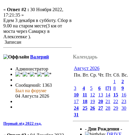
«
Ответ #2 :
30 Ноября 2022,
17:21:35 »
Едем 3 декабря в субботу. Сбор в
9.00 на старом месте(3 км от
моста через Самарку в
Алексеевке ).
Записан
Календарь
Валерий
Август 2026
Администратор
Пн.
Вт.
Ср.
Чт.
Пт.
Сб.
Вс.
1
2
Сообщений: 1363
3
4
5
6
[7]
8
9
Был на форуме
10
11
12
13
14
15
16
04 Августа 2026
17
18
19
20
21
22
23
24
25
26
27
28
29
30
31
Первый лёд 2022 год.
- Дни Рождения -
DRIVE