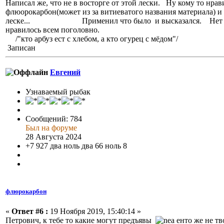
Написал же, что не в восторге от этой лески. Ну кому то нра
флюорокарбон
(может из за витиеватого названия материала) и
леске... Применил что было и высказался. Нет нич
нравилось всем поголовно.
/"кто арбуз ест с хлебом, а кто огурец с мёдом"/
Записан
Евгений
Узнаваемый рыбак
Сообщений: 784
Был на форуме
28 Августа 2024
+7 927 два ноль два 66 ноль 8
флюрокарбон
«
Ответ #6 :
19 Ноября 2019, 15:40:14 »
Петрович, к тебе то какие могут предъявы
енто же не тв