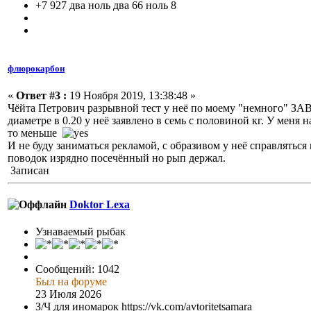
+7 927 два ноль два 66 ноль 8
флюрокарбон
«
Ответ #3 :
19 Ноября 2019, 13:38:48 »
Чёйта Петрович разрывной тест у неё по моему "немного"
диаметре в 0.20 у неё заявлено в семь с половиной кг. У мен
то меньше
И не буду заниматься рекламой, с образивом у неё справлятьс
поводок изрядно посечённый но рып держал.
Записан
Doktor Lexa
Узнаваемый рыбак
Сообщений: 1042
Был на форуме
23 Июля 2026
З/Ч для иномарок https://vk.com/avtoritetsamara