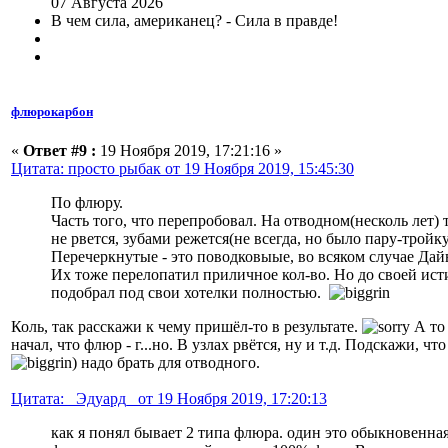
07 Августа 2026
В чем сила, американец? - Сила в правде!
флюрокарбон
«
Ответ #9 :
19 Ноября 2019, 17:21:16 »
Цитата: просто рыбак от 19 Ноября 2019, 15:45:30
По флюру.
Часть того, что перепробовал. На отводном(несколь лет) 
не рвется, зубами режется(не всегда, но было пару-тройку
Перечеркнутые - это поводковыые, во всяком случае Дай
Их тоже перелопатил приличное кол-во. Но до своей ис
подобрал под свои хотелки полностью.
Коль, так расскажи к чему пришёл-то в результате.
А то 
начал, что флюр - г...но. В узлах рвётся, ну и т.д. Подскажи, что 
) надо брать для отводного.
Цитата: _Эдуард_ от 19 Ноября 2019, 17:20:13
как я понял бывает 2 типа флюра. один это обыкновенна