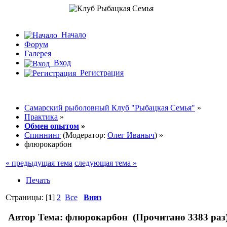
Начало
Форум
Галерея
Вход
Регистрация
Самарский рыболовный Клуб "Рыбацкая Семья"
»
Практика
»
Обмен опытом
»
Спиннинг
(Модератор:
Олег Иваныч
) »
флюрокарбон
« предыдущая тема
следующая тема »
Печать
Страницы: [
1
]
2
Все
Вниз
Автор
Тема: флюрокарбон (Прочитано 3383 раз