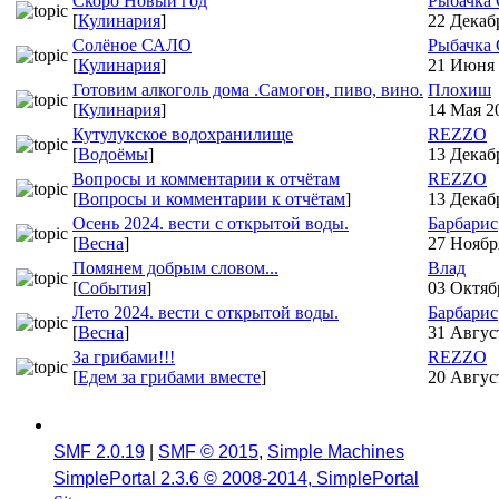
Скоро Новый год
Рыбачка 
[
Кулинария
]
22 Декабр
Солёное САЛО
Рыбачка 
[
Кулинария
]
21 Июня 
Готовим алкоголь дома .Самогон, пиво, вино.
Плохиш
[
Кулинария
]
14 Мая 20
Кутулукское водохранилище
REZZO
[
Водоёмы
]
13 Декабр
Вопросы и комментарии к отчётам
REZZO
[
Вопросы и комментарии к отчётам
]
13 Декабр
Осень 2024. вести с открытой воды.
Барбарис
[
Весна
]
27 Ноября
Помянем добрым словом...
Влад
[
События
]
03 Октябр
Лето 2024. вести с открытой воды.
Барбарис
[
Весна
]
31 Август
За грибами!!!
REZZO
[
Едем за грибами вместе
]
20 Август
SMF 2.0.19
|
SMF © 2015
,
Simple Machines
SimplePortal 2.3.6 © 2008-2014, SimplePortal