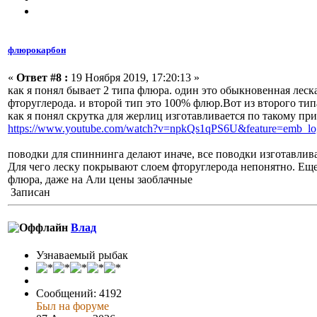
флюрокарбон
«
Ответ #8 :
19 Ноября 2019, 17:20:13 »
как я понял бывает 2 типа флюра. один это обыкновенная леск
фторуглерода. и второй тип это 100% флюр.Вот из второго тип
как я понял скрутка для жерлиц изготавливается по такому пр
https://www.youtube.com/watch?v=npkQs1qPS6U&feature=emb_lo
поводки для спиннинга делают иначе, все поводки изготавли
Для чего леску покрывают слоем фторуглерода непонятно. Еще
флюра, даже на Али цены заоблачные
Записан
Влад
Узнаваемый рыбак
Сообщений: 4192
Был на форуме