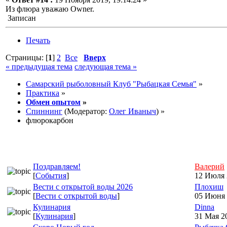
Из флюра уважаю Owner.
Записан
Печать
Страницы: [
1
]
2
Все
Вверх
« предыдущая тема
следующая тема »
Самарский рыболовный Клуб "Рыбацкая Семья"
»
Практика
»
Обмен опытом
»
Спиннинг
(Модератор:
Олег Иваныч
) »
флюрокарбон
Поздравляем!
Валерий
[
События
]
12 Июля 
Вести с открытой воды 2026
Плохиш
[
Вести с открытой воды
]
05 Июня 
Кулинария
Dinna
[
Кулинария
]
31 Мая 20