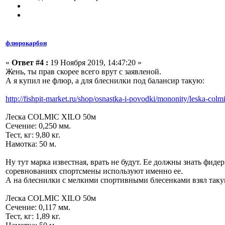
флюрокарбон
«
Ответ #4 :
19 Ноября 2019, 14:47:20 »
Жень, ты прав скорее всего врут с заявленой.
А я купил не флюр, а для блеснилки под балансир такую:
http://fishpit-market.ru/shop/osnastka-i-povodki/mononity/leska-colm
Леска COLMIC XILO 50м
Сечение: 0,250 мм.
Тест, кг: 9,80 кг.
Намотка: 50 м.
Ну тут марка известная, врать не будут. Ее должны знать фид
соревнованиях спортсмены используют именно ее.
А на блеснилки с мелкими спортивными блесенками взял таку
Леска COLMIC XILO 50м
Сечение: 0,117 мм.
Тест, кг: 1,89 кг.