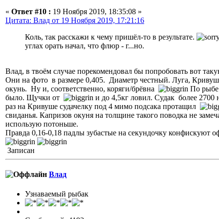
«
Ответ #10 :
19 Ноября 2019, 18:35:08 »
Цитата: Влад от 19 Ноября 2019, 17:21:16
Коль, так расскажи к чему пришёл-то в результате.
углах орать начал, что флюр - г...но.
Влад, в твоём случае порекомендовал бы попробовать вот таку
Они на фото в размере 0,405. Диаметр честный. Луга, Кривуша
окунь. Ну и, соответственно, коряги/брёвна
По рыбе 
было. Щучки от
и до 4,5кг ловил. Судак более 2700 
раз на Кривуше судачелку под 4 мимо подсака протащил
свиданья. Капризов окуня на толщине такого поводка не замеча
использую потоньше.
Правда 0,16-0,18 падлы зубастые на секундочку конфискуют о
Записан
Влад
Узнаваемый рыбак