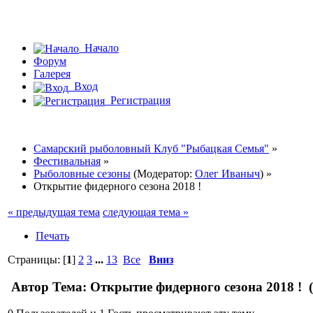
Начало
Форум
Галерея
Вход
Регистрация
Самарский рыболовный Клуб "Рыбацкая Семья"
»
Фестивальная
»
Рыболовные сезоны
(Модератор:
Олег Иваныч
) »
Открытие фидерного сезона 2018 !
« предыдущая тема
следующая тема »
Печать
Страницы: [
1
]
2
3
...
13
Все
Вниз
Автор
Тема: Открытие фидерного сезона 2018 ! 