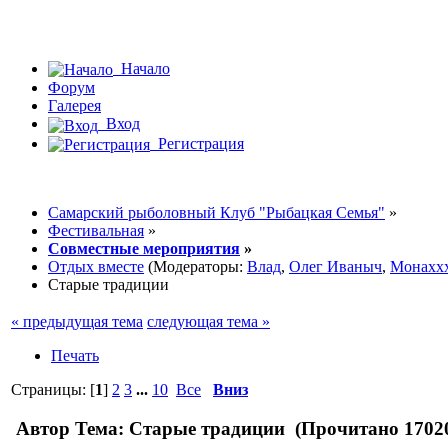
Начало
Форум
Галерея
Вход
Регистрация
Самарский рыболовный Клуб "Рыбацкая Семья"
»
Фестивальная
»
Совместные мероприятия
»
Отдых вместе
(Модераторы:
Влад
,
Олег Иваныч
,
Монахх
Старые традиции
« предыдущая тема
следующая тема »
Печать
Страницы: [
1
]
2
3
...
10
Все
Вниз
Автор
Тема: Старые традиции (Прочитано 17020