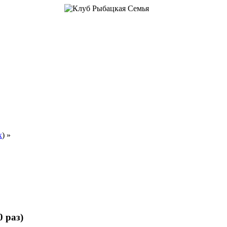
х
) »
 раз)