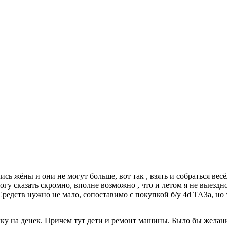
ись жёны и они не могут больше, вот так , взять и собраться вес
гу сказать скромно, вполне возможно , что и летом я не выездно
 Средств нужно не мало, сопоставимо с покупкой б/у 4d ТАЗа, но 
ку на денек. Причем тут дети и ремонт машины. Было бы желания