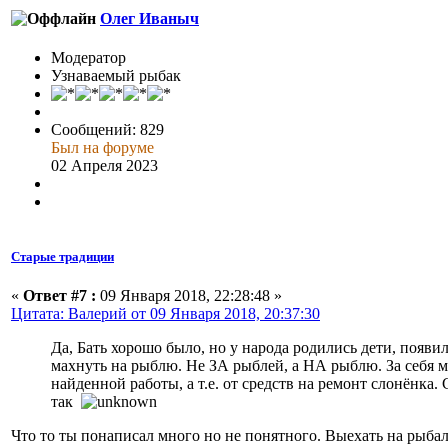
Олег Иваныч
Модератор
Узнаваемый рыбак
Сообщений: 829
Был на форуме
02 Апреля 2023
Старые традиции
«
Ответ #7 :
09 Января 2018, 22:28:48 »
Цитата: Валерий от 09 Января 2018, 20:37:30
Да, Бать хорошо было, но у народа родились дети, появил
махнуть на рыблю. Не ЗА рыблей, а НА рыблю. За себя мо
найденной работы, а т.е. от средств на ремонт слонёнка.
так
Что то ты понаписал много но не понятного. Выехать на рыбал