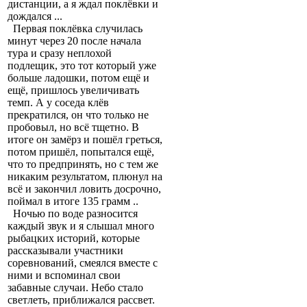
дистанции, а я ждал поклёвки и
дождался ...
Первая поклёвка случилась
минут через 20 после начала
тура и сразу неплохой
подлещик, это тот который уже
больше ладошки, потом ещё и
ещё, пришлось увеличивать
темп. А у соседа клёв
прекратился, он что только не
пробовыл, но всё тщетно. В
итоге он замёрз и пошёл греться,
потом пришёл, попытался ещё,
что то предпринять, но с тем же
никаким результатом, плюнул на
всё и закончил ловить досрочно,
поймал в итоге 135 грамм ..
Ночью по воде разносится
каждый звук и я слышал много
рыбацких историй, которые
рассказывали участники
соревнований, смеялся вместе с
ними и вспоминал свои
забавные случаи. Небо стало
светлеть, приближался рассвет.