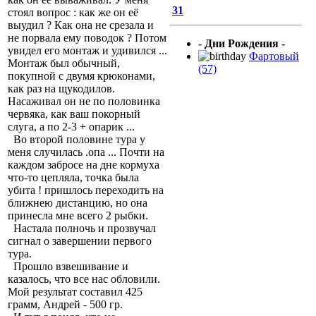
31
стоял вопрос : как же он её
выудил ? Как она не срезала и
не порвала ему поводок ? Потом
- Дни Рождения -
увидел его монтаж и удивился ...
Фартовый
Монтаж был обычный,
(57)
покупной с двумя крюконами,
как раз на щукодилов.
Насаживал он не по половинка
червяка, как ваш покорный
слуга, а по 2-3 + опарик ...
Во второй половине тура у
меня случилась .опа ... Почти на
каждом забросе на дне кормуха
что-то цепляла, точка была
убита ! пришлось переходить на
ближнею дистанцию, но она
принесла мне всего 2 рыбки.
Настала полночь и прозвучал
сигнал о завершении первого
тура.
Прошло взвешивание и
казалось, что все нас обловили.
Мой результат составил 425
грамм, Андрей - 500 гр.