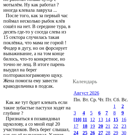
мотылём. Ну как работал ?
иногда клевала лавруха ...
После того, как за первый час
поймал несколько рыбок клёв
сошёл на нет. В середине тура, в
десять где-то у соседа слева из
15 сектора случилась такая
поклёвка, что мама не горюй !
Фидер в дугу, но он форсирует
вываживание, а на том конце
билось, что-то конкретное, но
точно не лещ. В итоге парень
выудил на берег
полторакилограмовую щуку.
Жена помогла ему завести
Календарь
кракодильчика в подсак.
Август 2026
Пн.
Вт.
Ср.
Чт.
Пт.
Сб.
Вс.
Как же тут будет клевать если
1
2
такие зубастые пастухи ходят на
3
4
5
6
7
8
9
глубине ?
Признаться я позавидовал
[10]
11
12
13
14
15
16
щуколову, а со мной ещё 20
17
18
19
20
21
22
23
участников. Весь берег слышал,
24
25
26
27
28
29
30
как он её вываживал. У меня