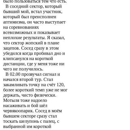
было пользоваться тем что есть.
В соседний сектор, который
бывший мой, встал участник,
который был преисполнен
аптимизма, он часто выступает
на соревнованиях
всевозможных и показывает
неплохие результаты. Я сказал,
что сектор жопский в плане
зацепов. Сосед сразу в этом
убедился когда пробивал дно и
клипсанулся на короткой
дистанции, где у меня тоже ни
чего не получилось.
В 02.00 прозвучал сигнал и
начался второй тур. Стал
закамливать точку на счёт 120,
более короткий темп уже не мог
держать, чисто физически.
Мотыля тоже надоело
насаживать и бой шёл
червякоопарик. Сосед в моём
бывшем секторе сразу стал
тоскать шелупонь с палец, с
выбранной им короткой