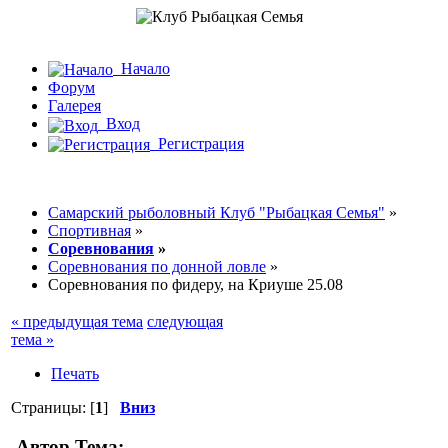
Начало
Форум
Галерея
Вход
Регистрация
Самарский рыболовный Клуб "Рыбацкая Семья"
»
Спортивная
»
Соревнования
»
Соревнования по донной ловле
»
Соревнования по фидеру, на Криуше 25.08
« предыдущая тема
следующая
тема »
Печать
Страницы: [
1
]
Вниз
Автор
Тема: