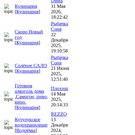
Dinna
Кулинария
31 Мая
[
Кулинария
]
2026,
18:22:42
Рыбачка
Соня
Скоро Новый
22
год
Декабря
[
Кулинария
]
2025,
19:10:58
Рыбачка
Соня
Солёное САЛО
21 Июня
[
Кулинария
]
2025,
12:51:40
Готовим
Плохиш
алкоголь дома
14 Мая
.Самогон, пиво,
2025,
вино.
20:14:33
[
Кулинария
]
REZZO
Кутулукское
13
водохранилище
Декабря
[
Водоёмы
]
2024,