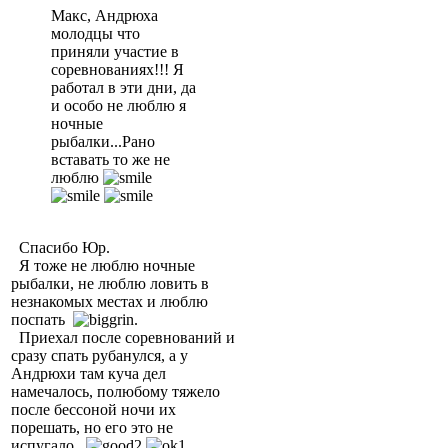
Макс, Андрюха
молодцы что
приняли участие в
соревнованиях!!! Я
работал в эти дни, да
и особо не люблю я
ночные
рыбалки...Рано
вставать то же не
люблю
Спасибо Юр.
Я тоже не люблю ночные
рыбалки, не люблю ловить в
незнакомых местах и люблю
поспать
.
Приехал после соревнований и
сразу спать рубанулся, а у
Андрюхи там куча дел
намечалось, полюбому тяжело
после бессоной ночи их
порешать, но его это не
испугало