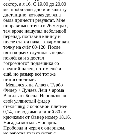
сектор, а я 16. С 19.00 до 20.00
мы пробивали дно и искали ту
дистанцию, которая должна
была принести результат. Мне
понравилась точка в 26 метрах,
там вроде нащупал небольшой
перепад, поставил клипсу и
после старта начал закармливать
точку на счёт 60-120. После
пяти кормух случилась первая
поклёвка и я достал
"огромного" подлещика со
средний палец, потом ещё и
ещё, но размер всё тот же
пиписоночный.
Мешался я на Алвеге Турбо
Фидер + Дунаев Лёщ + арома
Ваниль от Боспа. Использовал
свой уллвистый фидер
стекляшку, с основной плетнёй
0,14, поводками длиной 80 см,
крючками от Овнер номер 18,16.
Насадка мотыль + опарик.
Пробовал и червя с опариком,
но работал только бутер с