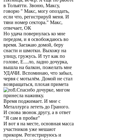
в Тольятти. Звоню, Максу,
говорю " Макс, могу опоздать,
если что, регистрируй меня. И
тяни номер сектора." Макс,
отвечает, ОК
Но удача повернулась ко мне
передом, и я освобождаюсь во
время. Заезжаю домой, беру
снасти и шмотки. Выхожу на
улицу, гружусь. И тут как по
голове, Е....ло, ладно дочурка,
вышла на балкон, пожелать мне
УДАЧИ. Вспоминаю, что забыл,
червя с мотылём. Домой не стал
возвращаться, плохая примета
.Спасибо дочурке, мигом
принесла наживку.
Время поджимает. И мне с
Металлурга лететь до Граного.
И снова звонок другу, а в ответ
"Я сам в пробке"
И вот я на месте, основная масса
участников уже мешают
прикорм. Регистрируюсь и