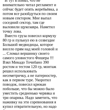
И тут я понял, что не
внимательно читал регламент и
сейчас будет опять жеребьёвка, а
потом все разойдуться по своим
новым сектором. Мне выпал
соседний сектор, там где
выловили щукозавра. Наметил
точку лова.
Вместо груза повесил кормуху
80 гр и пульнул ею в созвездие
Большой медвидицы, которое
висело прям над моей головой и
... Сломал вершинку своего
самого уловистого Фишера !!!
Взял Микадо Точибано 390
ростом и тестом 120 гр, монтаж
решил использовать
несеметричку, а не патерностер,
как в первом туре. Укоротил
поводок, повесил крюкан
побольше, что бы можно было
уместить средненько червяка и
три опарика. Надо заметить, что
наживку на эти соревнования я
купил отвратительную, но надо