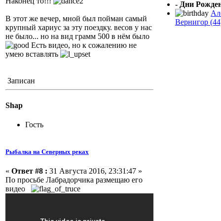
Наконец то!!!
- Дни Рожден
Ал
В этот же вечер, мной был пойман самый
Вернигор (44
крупный хариус за эту поездку. весов у нас
не было... но на вид грамм 500 в нём было
Есть видео, но к сожалению не
умею вставлять
Записан
Shap
Гость
Рыбалка на Северных реках
«
Ответ #8 :
31 Августа 2016, 23:31:47 »
По просьбе Лабрадорчика размещаю его
видео