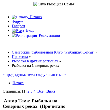
Начало
Форум
Галерея
Вход
Регистрация
Самарский рыболовный Клуб "Рыбацкая Семья"
»
Практика
»
Рыбалка в других регионах
»
Рыбалка на Северных реках
« предыдущая тема
следующая тема »
Печать
Страницы: [
1
]
2
3
4
Все
Вниз
Автор
Тема: Рыбалка на
Северных реках (Прочитано