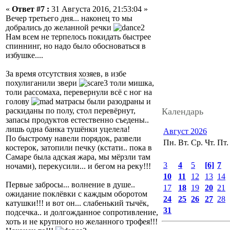
«
Ответ #7 :
31 Августа 2016, 21:53:04 »
Вечер третьего дня... наконец то мы
добрались до желанной речки
Нам всем не терпелось покидать быстрее
спиннинг, но надо было обосноваться в
избушке....
За время отсутствия хозяев, в избе
похулиганили звери
толи мишка,
толи рассомаха, перевернули всё с ног на
голову
матрасы были разодраны и
Календарь
раскиданы по полу, стол перевёрнут,
запасы продуктов естественно съедены..
лишь одна банка тушёнки уцелела!
Август 2026
По быстрому навели порядок, развели
Пн.
Вт.
Ср.
Чт.
Пт.
костерок, затопили печку (кстати.. пока в
Самаре была адская жара, мы мёрзли там
3
4
5
[6]
7
ночами), перекусили... и бегом на реку!!!
10
11
12
13
14
Первые забросы... волнение в душе..
17
18
19
20
21
ожидание поклёвки с каждым оборотом
24
25
26
27
28
катушки!!! и вот он... слабенький тычёк,
31
подсечка.. и долгожданное сопротивление,
хоть и не крупного но желанного трофея!!!