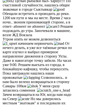
Целью рыбалки был- хариус!!! По
счастливой случайности, нашлись общие
знакомые в городе Сыктывкар
Обещали встретить и проводить до реки.
1200 км пути и мы на месте. Время 2 часа
ночи.. звоним принимающей стороне, а в
ответ- абонент не абонент
Решаем
подождать до утра. Заночевали в машине,
возле ЖД Вокзала
Утром опять не можем дозвониться
начинаем нервничать
От
нечего делать, я уже все таёжные речки по
карте изучил и выбрал примерное
направление движения в сторону Ухты.
Даже в навигаторе точку забили. На часах
уже 9:00. Решаем выехать из города, в
ближайшую кафэшку, чтобы перекусить.
Пока завтракали нашлись наши
провожатые
Созвонились.. и
нам было велено возвращаться в сторону
Самары 100км
У меня сразу
затаились сомнения
Зачем возвращаться на Юг, когда нам надо
на Север
Но мы доверились
местным "знатокам" и последовали их