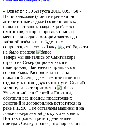
Рыбалка на Северных реках
«
Ответ #4 :
30 Августа 2016, 00:14:58 »
Наши знакомые (а они не рыбаки, но
авторитетные дядьки) созвонившись,
нашли настоящих заядлых рыбаков и
охотников, которые проводят нас до
места... на лодке с мотором завезут до
таёжной избушки.. и будут нас
сопровождать всю рыбалку
Радости
не было предела
Теперь мы двигались от Сыктывкара
строго на Север (впрочем как я и
планировал). Заночевать пришлось в
городе Емва. Расположили нас на
шикарной даче, где мы смогли отлично
отдохнуть после двух суток пути. Спасибо
хозяину за гостеприимство
Утром прибыли Сергей и Евгений,
обсудили все нюансы предстоящих
действий и договорились встретится на
реке в 12:00. Там оставляем машины и на
лодке совершаем заброску в две ходки.
Вот так прошёл третий день нашей
поездки. Скажу заранее, что порыбачить в