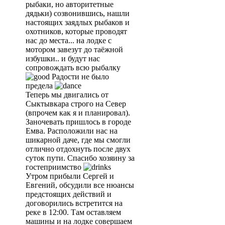
рыбаки, но авторитетные
дядьки) созвонившись, нашли
настоящих заядлых рыбаков и
охотников, которые проводят
нас до места... на лодке с
мотором завезут до таёжной
избушки.. и будут нас
сопровождать всю рыбалку
Радости не было
предела
Теперь мы двигались от
Сыктывкара строго на Север
(впрочем как я и планировал).
Заночевать пришлось в городе
Емва. Расположили нас на
шикарной даче, где мы смогли
отлично отдохнуть после двух
суток пути. Спасибо хозяину за
гостеприимство
Утром прибыли Сергей и
Евгений, обсудили все нюансы
предстоящих действий и
договорились встретится на
реке в 12:00. Там оставляем
машины и на лодке совершаем