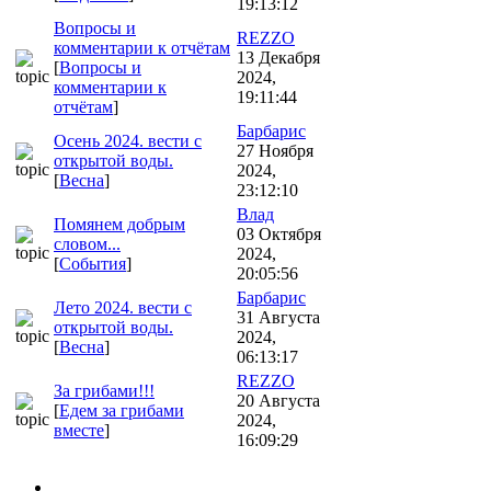
19:13:12
Вопросы и
REZZO
комментарии к отчётам
13 Декабря
[
Вопросы и
2024,
комментарии к
19:11:44
отчётам
]
Барбарис
Осень 2024. вести с
27 Ноября
открытой воды.
2024,
[
Весна
]
23:12:10
Влад
Помянем добрым
03 Октября
словом...
2024,
[
События
]
20:05:56
Барбарис
Лето 2024. вести с
31 Августа
открытой воды.
2024,
[
Весна
]
06:13:17
REZZO
За грибами!!!
20 Августа
[
Едем за грибами
2024,
вместе
]
16:09:29