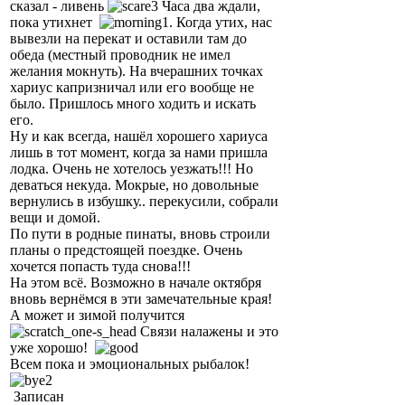
сказал - ливень
Часа два ждали,
пока утихнет
. Когда утих, нас
вывезли на перекат и оставили там до
обеда (местный проводник не имел
желания мокнуть). На вчерашних точках
хариус капризничал или его вообще не
было. Пришлось много ходить и искать
его.
Ну и как всегда, нашёл хорошего хариуса
лишь в тот момент, когда за нами пришла
лодка. Очень не хотелось уезжать!!! Но
деваться некуда. Мокрые, но довольные
вернулись в избушку.. перекусили, собрали
вещи и домой.
По пути в родные пинаты, вновь строили
планы о предстоящей поездке. Очень
хочется попасть туда снова!!!
На этом всё. Возможно в начале октября
вновь вернёмся в эти замечательные края!
А может и зимой получится
Связи налажены и это
уже хорошо!
Всем пока и эмоциональных рыбалок!
Записан