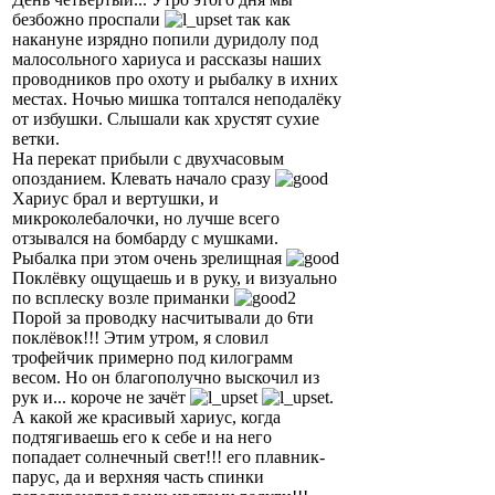
безбожно проспали
так как
накануне изрядно попили дуридолу под
малосольного хариуса и рассказы наших
проводников про охоту и рыбалку в ихних
местах. Ночью мишка топтался неподалёку
от избушки. Слышали как хрустят сухие
ветки.
На перекат прибыли с двухчасовым
опозданием. Клевать начало сразу
Хариус брал и вертушки, и
микроколебалочки, но лучше всего
отзывался на бомбарду с мушками.
Рыбалка при этом очень зрелищная
Поклёвку ощущаешь и в руку, и визуально
по всплеску возле приманки
Порой за проводку насчитывали до 6ти
поклёвок!!! Этим утром, я словил
трофейчик примерно под килограмм
весом. Но он благополучно выскочил из
рук и... короче не зачёт
.
А какой же красивый хариус, когда
подтягиваешь его к себе и на него
попадает солнечный свет!!! его плавник-
парус, да и верхняя часть спинки