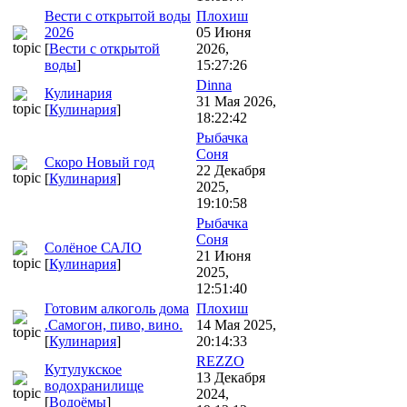
Вести с открытой воды
Плохиш
2026
05 Июня
[
Вести с открытой
2026,
воды
]
15:27:26
Dinna
Кулинария
31 Мая 2026,
[
Кулинария
]
18:22:42
Рыбачка
Соня
Скоро Новый год
22 Декабря
[
Кулинария
]
2025,
19:10:58
Рыбачка
Соня
Солёное САЛО
21 Июня
[
Кулинария
]
2025,
12:51:40
Готовим алкоголь дома
Плохиш
.Самогон, пиво, вино.
14 Мая 2025,
[
Кулинария
]
20:14:33
REZZO
Кутулукское
13 Декабря
водохранилище
2024,
[
Водоёмы
]