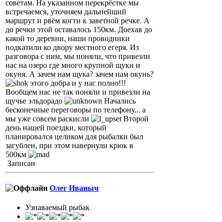
советам. На указанном перекрёстке мы
встречаемся, уточняем дальнейший
маршрут и рвём когти к заветной речке. А
до речки этой оставалось 150км. Доехав до
какой то деревни, наши проводники
подкатили ко двору местного егеря. Из
разговора с ним, мы поняли, что привезли
нас на озеро где много крупной щуки и
окуня. А зачем нам щука? зачем нам окунь?
этого добра и у нас полно!!!
Вообщем нас не так поняли и привезли на
щучье эльдорадо
Начались
бесконечные переговоры по телефону... а
мы уже совсем раскисли
Второй
день нашей поездки, который
планировался целиком для рыбалки был
загублен, при этом навернули крюк в
500км
Записан
Олег Иваныч
Узнаваемый рыбак