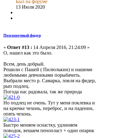
Был на форуме
13 Июля 2020
Поплавочный фидер
«
Ответ #13 :
14 Апреля 2016, 21:24:09 »
О, нашел как это было.
Всем, день добрый.
Решили с Пашей ( Пилюлькин) и нашими
любимыми девчонками порыбачить.
Выбрали место р. Самарка, ловля на фидер,
рып подлец.
Погода нас радовала, так же природа
Но подлец не очень. Тут у меня поклевка и
на крючке чехонь, переброс, и на падении,
опять чехонь.
Быстро меняем оснастку, удлиняем
поводок, вешаем пенопласт + один опарик