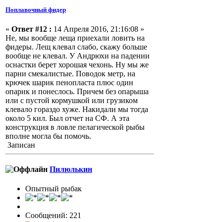
Поплавочный фидер
«
Ответ #12 :
14 Апреля 2016, 21:16:08 »
Не, мы вообще леща приехали ловить на
фидеры. Лещ клевал слабо, скажу больше
вообще не клевал. У Андрюхи на падении
оснастки берет хорошая чехонь. Ну мы же
парни смекалистые. Поводок метр, на
крючек шарик пенопласта плюс один
опарик и понеслось. Причем без опарыша
или с пустой кормушкой или грузиком
клевало гораздо хуже. Накидали мы тогда
около 5 кил. Был отчет на СФ. А эта
конструкция в ловле пелагической рыбы
вполне могла бы помочь.
Записан
Пилюлькин
Опытный рыбак
Сообщений: 221