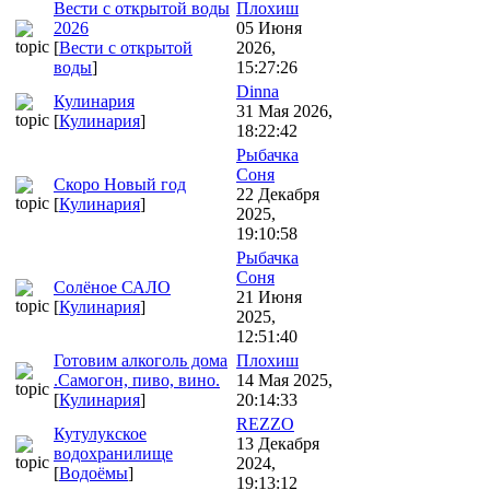
Вести с открытой воды
Плохиш
2026
05 Июня
[
Вести с открытой
2026,
воды
]
15:27:26
Dinna
Кулинария
31 Мая 2026,
[
Кулинария
]
18:22:42
Рыбачка
Соня
Скоро Новый год
22 Декабря
[
Кулинария
]
2025,
19:10:58
Рыбачка
Соня
Солёное САЛО
21 Июня
[
Кулинария
]
2025,
12:51:40
Готовим алкоголь дома
Плохиш
.Самогон, пиво, вино.
14 Мая 2025,
[
Кулинария
]
20:14:33
REZZO
Кутулукское
13 Декабря
водохранилище
2024,
[
Водоёмы
]
19:13:12