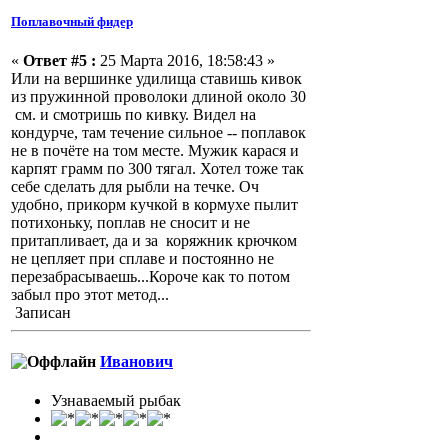
Поплавочный фидер
«
Ответ #5 :
25 Марта 2016, 18:58:43 »
Или на вершинке удилища ставишь кивок
из пружинной проволоки длиной около 30
см. и смотришь по кивку. Видел на
кондурче, там течение сильное -- поплавок
не в почёте на том месте. Мужик карася и
карпят грамм по 300 тягал. Хотел тоже так
себе сделать для рыбли на течке. Оч
удобно, прикорм кучкой в кормухе пылит
потихоньку, поплав не сносит и не
притапливает, да и за коряжник крючком
не цепляет при сплаве и постоянно не
перезабрасываешь...Короче как то потом
забыл про этот метод...
Записан
Иванович
Узнаваемый рыбак