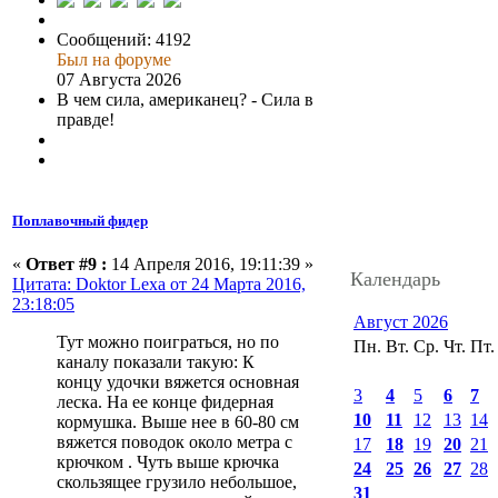
Сообщений: 4192
Был на форуме
07 Августа 2026
В чем сила, американец? - Сила в
правде!
Поплавочный фидер
«
Ответ #9 :
14 Апреля 2016, 19:11:39 »
Календарь
Цитата: Doktor Lexa от 24 Марта 2016,
23:18:05
Август 2026
Тут можно поиграться, но по
Пн.
Вт.
Ср.
Чт.
Пт.
каналу показали такую: К
концу удочки вяжется основная
3
4
5
6
7
леска. На ее конце фидерная
10
11
12
13
14
кормушка. Выше нее в 60-80 см
вяжется поводок около метра с
17
18
19
20
21
крючком . Чуть выше крючка
24
25
26
27
28
скользящее грузило небольшое,
31