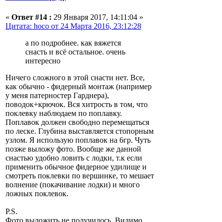
«
Ответ #14 :
29 Января 2017, 14:11:04 »
Цитата: hoco от 24 Марта 2016, 23:12:28
а по подробнее. как вяжется
снасть и всё остальное. очень
интересно
Ничего сложного в этой снасти нет. Все,
как обычно - фидерный монтаж (например
у меня патерностер Гарднера),
поводок+крючок. Вся хитрость в том, что
поклевку наблюдаем по поплавку.
Поплавок должен свободно перемещаться
по леске. Глубина выставляется стопорным
узлом. Я использую поплавок на 6гр. Чуть
позже выложу фото. Вообще же данной
снастью удобно ловить с лодки, т.к если
применить обычное фидерное удилище и
смотреть поклевки по вершинке, то мешает
волнение (покачивание лодки) и много
ложных поклевок.
P.S.
Фото выложить не получилось. Видимо