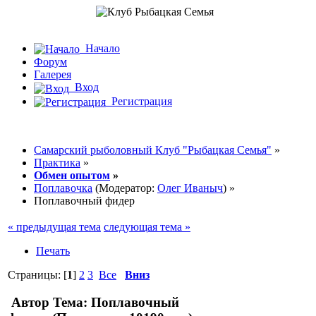
Начало
Форум
Галерея
Вход
Регистрация
Самарский рыболовный Клуб "Рыбацкая Семья"
»
Практика
»
Обмен опытом
»
Поплавочка
(Модератор:
Олег Иваныч
) »
Поплавочный фидер
« предыдущая тема
следующая тема »
Печать
Страницы: [
1
]
2
3
Все
Вниз
Автор
Тема: Поплавочный