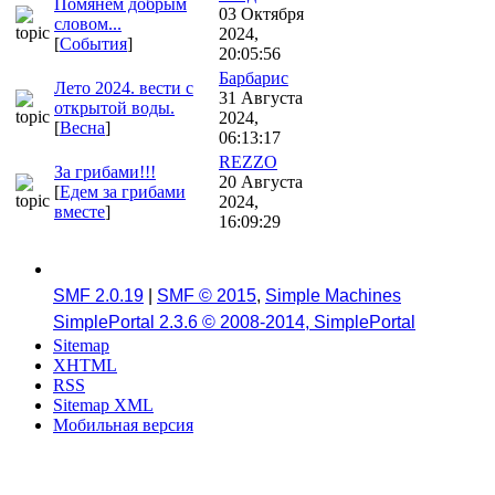
Помянем добрым
03 Октября
словом...
2024,
[
События
]
20:05:56
Барбарис
Лето 2024. вести с
31 Августа
открытой воды.
2024,
[
Весна
]
06:13:17
REZZO
За грибами!!!
20 Августа
[
Едем за грибами
2024,
вместе
]
16:09:29
SMF 2.0.19
|
SMF © 2015
,
Simple Machines
SimplePortal 2.3.6 © 2008-2014, SimplePortal
Sitemap
XHTML
RSS
Sitemap XML
Мобильная версия