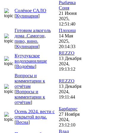
Рыбачка
Соня
Солёное САЛО
21 Июня
[
Кулинария
]
2025,
12:51:40
Готовим алкоголь
Плохиш
дома .Самогон,
14 Мая
пиво, вино.
2025,
[
Кулинария
]
20:14:33
REZZO
Кутулукское
13 Декабря
водохранилище
2024,
[
Водоёмы
]
19:13:12
Вопросы и
комментарии к
REZZO
отчётам
13 Декабря
[
Вопросы и
2024,
комментарии к
19:11:44
отчётам
]
Барбарис
Осень 2024. вести с
27 Ноября
открытой воды.
2024,
[
Весна
]
23:12:10
Влад