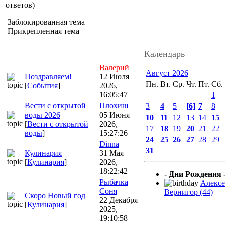
ответов)
Заблокированная тема
Прикрепленная тема
Календарь
Валерий
Август 2026
Поздравляем!
12 Июля
Пн.
Вт.
Ср.
Чт.
Пт.
Сб.
[
События
]
2026,
16:05:47
1
Вести с открытой
Плохиш
3
4
5
[6]
7
8
воды 2026
05 Июня
10
11
12
13
14
15
[
Вести с открытой
2026,
17
18
19
20
21
22
воды
]
15:27:26
24
25
26
27
28
29
Dinna
31
Кулинария
31 Мая
[
Кулинария
]
2026,
18:22:42
- Дни Рождения 
Рыбачка
Алекс
Соня
Вернигор (44)
Скоро Новый год
22 Декабря
[
Кулинария
]
2025,
19:10:58