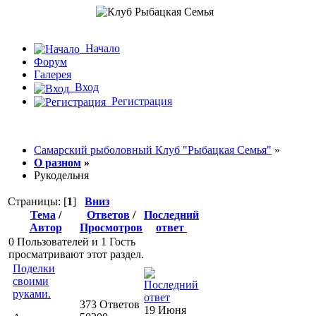
Начало
Форум
Галерея
Вход
Регистрация
Самарский рыболовный Клуб "Рыбацкая Семья"
»
О разном
»
Рукодельня
Страницы: [
1
]
Вниз
Тема
/
Ответов
/
Последний
Автор
Просмотров
ответ
0 Пользователей и 1 Гость
просматривают этот раздел.
Поделки
своими
руками.
373 Ответов
19 Июня