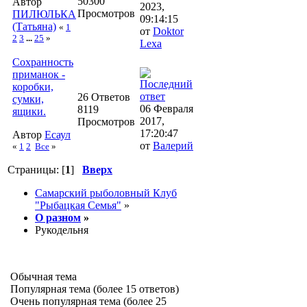
50300
Автор
2023,
Просмотров
ПИЛЮЛЬКА
09:14:15
(Татьяна)
«
1
от
Doktor
2
3
...
25
»
Lexa
Сохранность
приманок -
коробки,
26 Ответов
сумки,
06 Февраля
8119
ящики.
2017,
Просмотров
17:20:47
Автор
Есаул
от
Валерий
«
1
2
Все
»
Страницы: [
1
]
Вверх
Самарский рыболовный Клуб
"Рыбацкая Семья"
»
О разном
»
Рукодельня
Обычная тема
Популярная тема (более 15 ответов)
Очень популярная тема (более 25