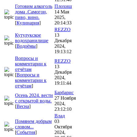
Готовим алкоголь
Плохиш
дома .Самогон,
14 Мая
пиво, вино.
2025,
[
Кулинария
]
20:14:33
REZZO
Кутулукское
13
водохранилище
Декабря
[
Водоёмы
]
2024,
19:13:12
Вопросы и
REZZO
комментарии к
13
отчётам
Декабря
[
Вопросы и
2024,
комментарии к
19:11:44
отчётам
]
Барбарис
Осень 2024. вести
27 Ноября
с открытой воды.
2024,
[
Весна
]
23:12:10
Влад
Помянем добрым
03
словом...
Октября
[
События
]
2024,