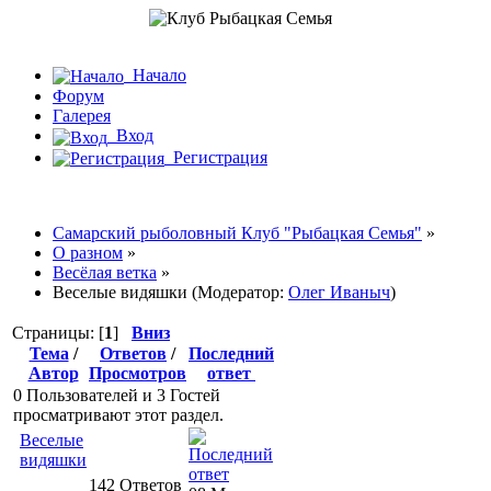
Начало
Форум
Галерея
Вход
Регистрация
Самарский рыболовный Клуб "Рыбацкая Семья"
»
О разном
»
Весёлая ветка
»
Веселые видяшки (Модератор:
Олег Иваныч
)
Страницы: [
1
]
Вниз
Тема
/
Ответов
/
Последний
Автор
Просмотров
ответ
0 Пользователей и 3 Гостей
просматривают этот раздел.
Веселые
видяшки
142 Ответов