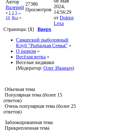
08 Мая
Автор
27386
2024,
Валерий
Просмотров
14:56:29
«
1
2
3
...
от
Doktor
10
Все
»
Lexa
Страницы: [
1
]
Вверх
Самарский рыболовный
Клуб "Рыбацкая Семья"
»
О разном
»
Весёлая ветка
»
Веселые видяшки
(Модератор:
Олег Иваныч
)
Обычная тема
Популярная тема (более 15
ответов)
Очень популярная тема (более 25
ответов)
Заблокированная тема
Прикрепленная тема