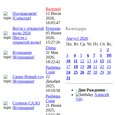
Валерий
Поздравляем!
12 Июля
[
События
]
2026,
16:05:47
Календарь
Вести с открытой
Плохиш
воды 2026
05 Июня
[
Вести с
2026,
Август 2026
открытой воды
]
15:27:26
Пн.
Вт.
Ср.
Чт.
Пт.
Сб.
Вс.
Dinna
1
2
Кулинария
31 Мая
3
4
5
6
7
8
[9]
[
Кулинария
]
2026,
10
11
12
13
14
15
16
18:22:42
17
18
19
20
21
22
23
Рыбачка
Соня
24
25
26
27
28
29
30
Скоро Новый год
22
31
[
Кулинария
]
Декабря
2025,
- Дни Рождения -
19:10:58
Алексей
Рыбачка
(50)
Соня
Солёное САЛО
21 Июня
[
Кулинария
]
2025,
12:51:40