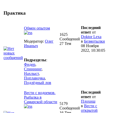
Практика
Последний
Обмен опытом
ответ
от
1625
Doktor Lexa
Сообщений
Модератор:
Олег
в
Безмотылки
27 Тем
Иваныч
08 Ноября
2022, 10:30:05
Подразделы
:
Фидер
,
Спиннинг
,
Нахлыст
,
Поплавочка
,
Подлёдный лов
Последний
Вести с водоемов.
ответ
от
Рыбалка в
Плохиш
Самарской области
5179
в
Вести с
Сообщений
открытой
16 Тем