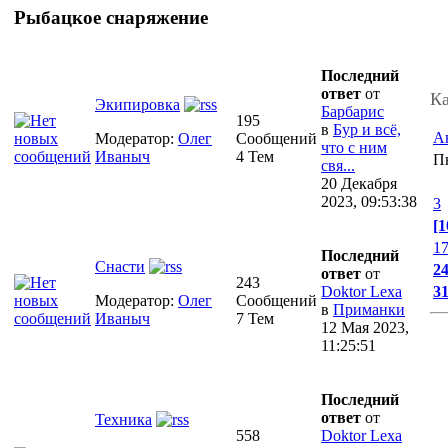
Рыбацкое снаряжение
Последний
ответ
от
Ка
Экипировка
Барбарис
195
в
Бур и всё,
А
Модератор:
Олег
Сообщений
что с ним
Иваныч
4 Тем
П
свя...
20 Декабря
2023, 09:53:38
3
[1
1
Последний
Снасти
2
ответ
от
243
Doktor Lexa
3
Модератор:
Олег
Сообщений
в
Приманки
Иваныч
7 Тем
12 Мая 2023,
11:25:51
Последний
ответ
от
Техника
558
Doktor Lexa