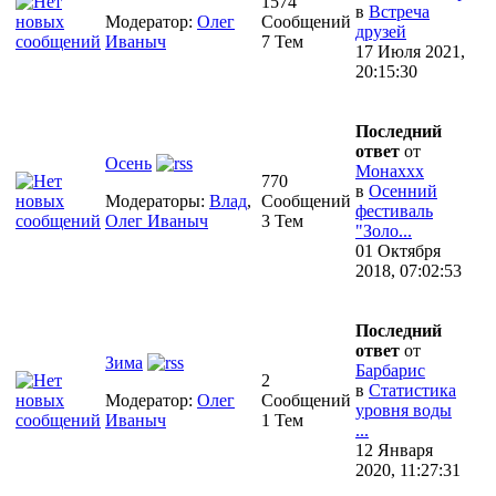
1574
в
Встреча
Модератор:
Олег
Сообщений
друзей
Иваныч
7 Тем
17 Июля 2021,
20:15:30
Последний
ответ
от
Осень
Монаххх
770
в
Осенний
Модераторы:
Влад
,
Сообщений
фестиваль
Олег Иваныч
3 Тем
"Золо...
01 Октября
2018, 07:02:53
Последний
ответ
от
Зима
Барбарис
2
в
Статистика
Модератор:
Олег
Сообщений
уровня воды
Иваныч
1 Тем
...
12 Января
2020, 11:27:31