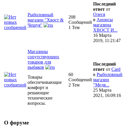
Последний
ответ
от
Олеся
Рыболовный
208
в
Анонсы
магазин "Хвост &
Сообщений
магазина
Чешуя"
1 Тем
ХВОСТ И...
16 Марта
2019, 11:21:47
Магазины
сопутствующих
товаров для
Последний
рыбаков
ответ
от
Сard
60
в
Рыболовный
Товары
Сообщений
магазин
обеспечивающие
2 Тем
"Медв...
комфорт и
25 Марта
решающие
2021, 16:09:16
технические
вопросы.
О форуме