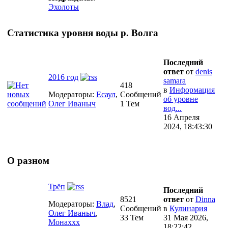
Эхолоты
Статистика уровня воды р. Волга
Последний
ответ
от
denis
2016 год
samara
418
в
Информация
Модераторы:
Есаул
,
Сообщений
об уровне
Олег Иваныч
1 Тем
вод...
16 Апреля
2024, 18:43:30
О разном
Трёп
Последний
8521
ответ
от
Dinna
Модераторы:
Влад
,
Сообщений
в
Кулинария
Олег Иваныч
,
33 Тем
31 Мая 2026,
Монаххх
18:22:42