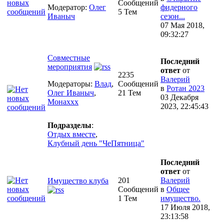
Сообщений
Модератор:
Олег
фидерного
5 Тем
Иваныч
сезон...
07 Мая 2018,
09:32:27
Совместные
Последний
мероприятия
ответ
от
2235
Валерий
Модераторы:
Влад
,
Сообщений
в
Ротан 2023
Олег Иваныч
,
21 Тем
03 Декабря
Монаххх
2023, 22:45:43
Подразделы
:
Отдых вместе
,
Клубный день "ЧеПятница"
Последний
ответ
от
201
Валерий
Имущество клуба
Сообщений
в
Общее
1 Тем
имущество.
17 Июля 2018,
23:13:58