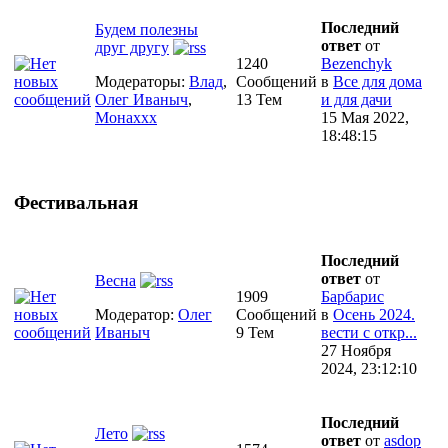
Последний
Будем полезны
ответ
от
друг другу
1240
Bezenchyk
Модераторы:
Влад
,
Сообщений
в
Все для дома
Олег Иваныч
,
13 Тем
и для дачи
Монаххх
15 Мая 2022,
18:48:15
Фестивальная
Последний
ответ
от
Весна
1909
Барбарис
Модератор:
Олег
Сообщений
в
Осень 2024.
Иваныч
9 Тем
вести с откр...
27 Ноября
2024, 23:12:10
Последний
Лето
ответ
от
asdop