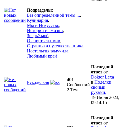
Подразделы
:
Без оппределенной темы ...
,
Кулинария
,
Мы и Искусство
,
Истории из жизни
,
Зверьё-моё
,
О спорт - ты мир
,
Страничка путешественника
,
Ностальгия замучила
,
Любимый край
Последний
ответ
от
Doktor Lexa
401
в
Поделки
Рукодельня
Сообщений
своими
2 Тем
руками.
19 Июня 2023,
09:14:15
Последний
ответ
от