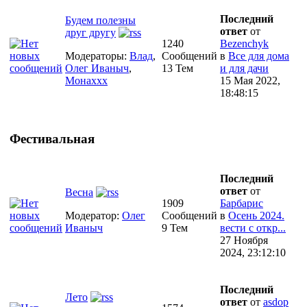
Последний
Будем полезны
ответ
от
друг другу
1240
Bezenchyk
Модераторы:
Влад
,
Сообщений
в
Все для дома
Олег Иваныч
,
13 Тем
и для дачи
Монаххх
15 Мая 2022,
18:48:15
Фестивальная
Последний
ответ
от
Весна
1909
Барбарис
Модератор:
Олег
Сообщений
в
Осень 2024.
Иваныч
9 Тем
вести с откр...
27 Ноября
2024, 23:12:10
Последний
Лето
ответ
от
asdop