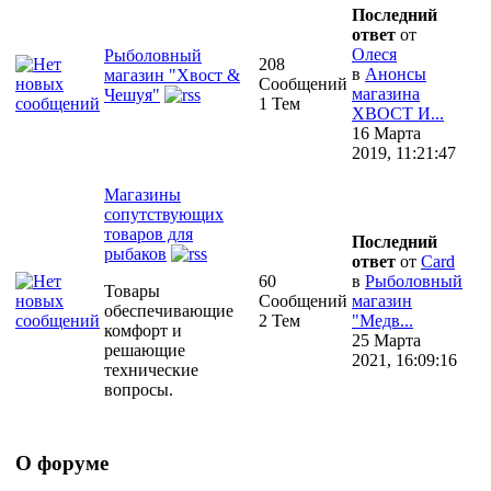
Последний
ответ
от
Олеся
Рыболовный
208
в
Анонсы
магазин "Хвост &
Сообщений
магазина
Чешуя"
1 Тем
ХВОСТ И...
16 Марта
2019, 11:21:47
Магазины
сопутствующих
товаров для
Последний
рыбаков
ответ
от
Сard
60
в
Рыболовный
Товары
Сообщений
магазин
обеспечивающие
2 Тем
"Медв...
комфорт и
25 Марта
решающие
2021, 16:09:16
технические
вопросы.
О форуме