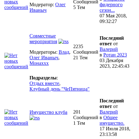
Сообщений
Модератор:
Олег
фидерного
5 Тем
Иваныч
сезон...
07 Мая 2018,
09:32:27
Совместные
Последний
мероприятия
ответ
от
2235
Валерий
Модераторы:
Влад
,
Сообщений
в
Ротан 2023
Олег Иваныч
,
21 Тем
03 Декабря
Монаххх
2023, 22:45:43
Подразделы
:
Отдых вместе
,
Клубный день "ЧеПятница"
Последний
ответ
от
201
Валерий
Имущество клуба
Сообщений
в
Общее
1 Тем
имущество.
17 Июля 2018,
23:13:58