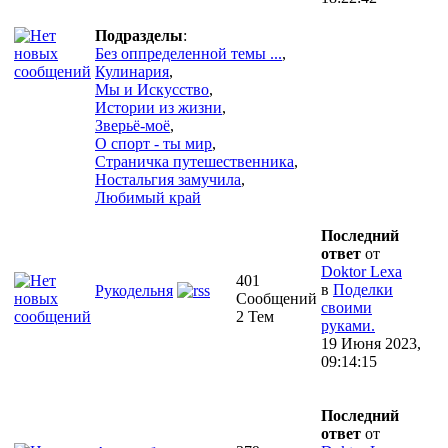
Подразделы
:
Без оппределенной темы ...
,
Кулинария
,
Мы и Искусство
,
Истории из жизни
,
Зверьё-моё
,
О спорт - ты мир
,
Страничка путешественника
,
Ностальгия замучила
,
Любимый край
Последний
ответ
от
Doktor Lexa
401
в
Поделки
Рукодельня
Сообщений
своими
2 Тем
руками.
19 Июня 2023,
09:14:15
Последний
ответ
от