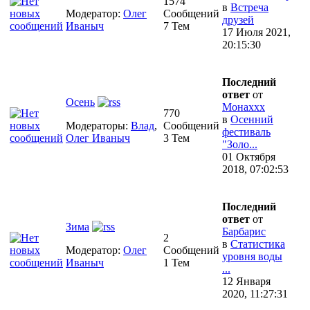
1574
в
Встреча
Модератор:
Олег
Сообщений
друзей
Иваныч
7 Тем
17 Июля 2021,
20:15:30
Последний
ответ
от
Осень
Монаххх
770
в
Осенний
Модераторы:
Влад
,
Сообщений
фестиваль
Олег Иваныч
3 Тем
"Золо...
01 Октября
2018, 07:02:53
Последний
ответ
от
Зима
Барбарис
2
в
Статистика
Модератор:
Олег
Сообщений
уровня воды
Иваныч
1 Тем
...
12 Января
2020, 11:27:31