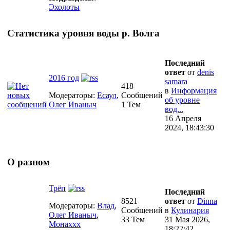
Эхолоты
Статистика уровня воды р. Волга
Последний
ответ
от
denis
2016 год
samara
418
в
Информация
Модераторы:
Есаул
,
Сообщений
об уровне
Олег Иваныч
1 Тем
вод...
16 Апреля
2024, 18:43:30
О разном
Трёп
Последний
8521
ответ
от
Dinna
Модераторы:
Влад
,
Сообщений
в
Кулинария
Олег Иваныч
,
33 Тем
31 Мая 2026,
Монаххх
18:22:42