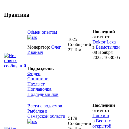
Практика
Последний
Обмен опытом
ответ
от
1625
Doktor Lexa
Сообщений
Модератор:
Олег
в
Безмотылки
27 Тем
Иваныч
08 Ноября
2022, 10:30:05
Подразделы
:
Фидер
,
Спиннинг
,
Нахлыст
,
Поплавочка
,
Подлёдный лов
Последний
Вести с водоемов.
ответ
от
Рыбалка в
Плохиш
Самарской области
5179
в
Вести с
Сообщений
открытой
16 Тем