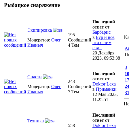
Рыбацкое снаряжение
Последний
ответ
от
Экипировка
Барбарис
195
Ка
в
Бур и всё,
Модератор:
Олег
Сообщений
что с ним
Иваныч
4 Тем
свя...
А
20 Декабря
П
2023, 09:53:38
3
Последний
1
Снасти
ответ
от
1
243
Doktor Lexa
2
Модератор:
Олег
Сообщений
в
Приманки
Иваныч
7 Тем
3
12 Мая 2023,
11:25:51
Не
Последний
ответ
от
Техника
558
Doktor Lexa